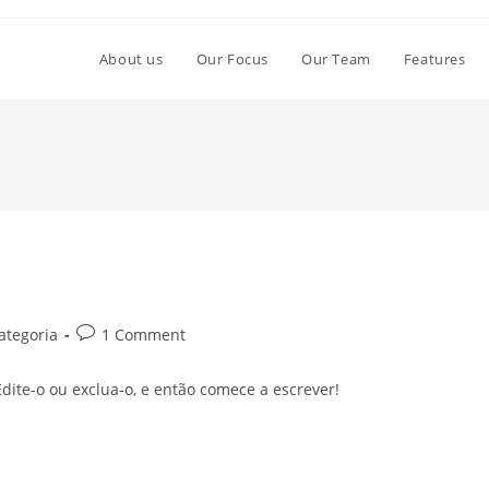
About us
Our Focus
Our Team
Features
Post
ategoria
1 Comment
comments:
dite-o ou exclua-o, e então comece a escrever!