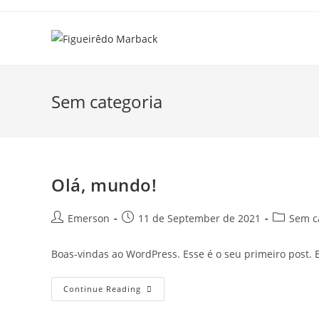
Skip
to
content
Sem categoria
Olá, mundo!
Post
Post
Post
Emerson
11 de September de 2021
Sem c
author:
published:
category:
Boas-vindas ao WordPress. Esse é o seu primeiro post. E
Olá,
Continue Reading
Mundo!