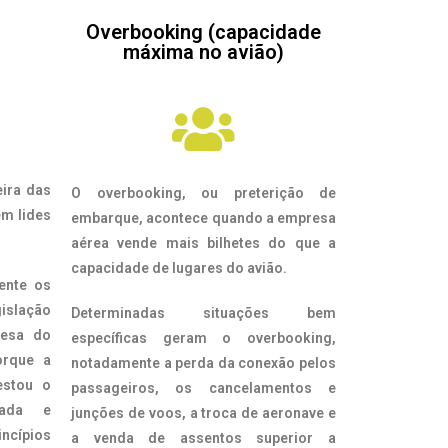
Overbooking (capacidade
máxima no avião)
eira das
O overbooking, ou preterição de
em lides
embarque, acontece quando a empresa
aérea vende mais bilhetes do que a
capacidade de lugares do avião.
ente os
slação
Determinadas situações bem
fesa do
específicas geram o overbooking,
orque a
notadamente a perda da conexão pelos
estou o
passageiros, os cancelamentos e
uada e
junções de voos, a troca de aeronave e
incípios
a venda de assentos superior a