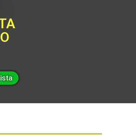
STA
EO
ista