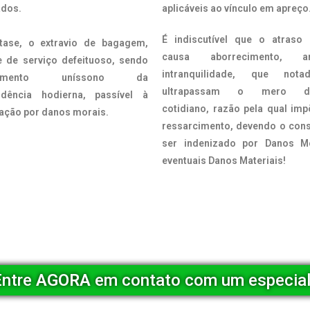
ados.
aplicáveis ao vínculo em apreço
É indiscutível que o atraso
tase, o extravio de bagagem,
causa aborrecimento, ang
e de serviço defeituoso, sendo
intranquilidade, que nota
ndimento uníssono da
ultrapassam o mero di
rudência hodierna, passível à
cotidiano, razão pela qual im
ação por danos morais.
ressarcimento, devendo o con
ser indenizado por Danos M
eventuais Danos Materiais!
Entre
AGORA
em contato com um especial