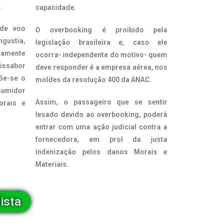
.
capacidade.
 de voo
O overbooking é proibido pela
ustia,
legislação brasileira e, caso ele
damente
ocorra- independente do motivo- quem
ssabor
deve responder é a empresa aérea, nos
põe-se o
moldes da resolução 400 da ANAC.
sumidor
Assim, o passageiro que se sentir
orais e
lesado devido ao overbooking, poderá
entrar com uma ação judicial contra a
fornecedora, em prol da justa
indenização pelos danos Morais e
Materiais.
ista