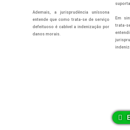
suport
Ademais, a jurisprudência uníssona
Em sin
entende que como trata-se de serviço
trata-s
defeituoso é cabível a indenização por
ente
danos morais.
jurisp
indeniz