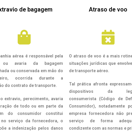
xtravio de bagagem
Atraso de voo
anhia aérea é responsável pela
O atraso de voo é a mais rotin
 ou avaria da bagagem
situações jurídicas que envolv
hada ou conservada em mão do
de transporte aéreo.
geiro, ocorrida durante a
Tal prática afronta expressam
o do contrato de transporte.
dispositivos da legi
o extravio, perecimento, avaria
consumerista (Código de De
tração de todo ou em parte da
Consumidor), notadamente p
em do consumidor constitui
empresa fornecedora não pr
o no serviço da fornecedora, o
serviço de forma adeq
põe a indenização pelos danos
condizente com as normas e pr